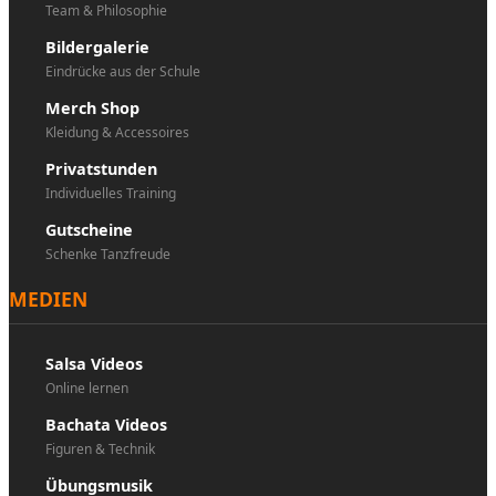
Team & Philosophie
Bildergalerie
Eindrücke aus der Schule
Merch Shop
Kleidung & Accessoires
Privatstunden
Individuelles Training
Gutscheine
Schenke Tanzfreude
MEDIEN
Salsa Videos
Online lernen
Bachata Videos
Figuren & Technik
Übungsmusik