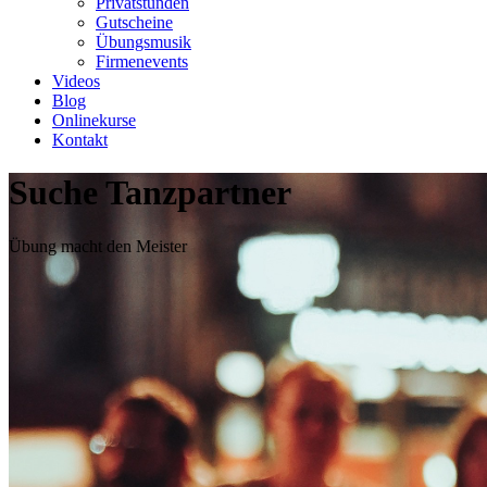
Privatstunden
Gutscheine
Übungsmusik
Firmenevents
Videos
Blog
Onlinekurse
Kontakt
Suche Tanzpartner
Übung macht den Meister