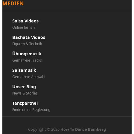
MEDIEN
Salsa Videos
Online lernen
Bachata Videos
Figuren & Technik
Übungsmusik
Gemafreie Tracks
Salsamusik
Gemafreie Auswahl
Unser Blog
News & Stories
Tanzpartner
Finde deine Begleitung
Copyright © 2026
How To Dance Bamberg